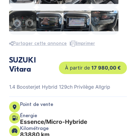
Partager cette annonce
Imprimer
SUZUKI
Vitara
17 980,00
€
1.4 Boosterjet Hybrid 129ch Privilège Allgrip
Point de vente
Énergie
Essence/Micro-Hybride
Kilométrage
83880 km