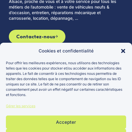
Alsace, proche de vous et à votre service pour tous les
métiers de l’automobile : vente de véhicules neufs &
d’occasion, entretien, réparations mécanique et
carrosserie, location, dépannage, …
Contactez-nous
Cookies et confidentialité
Pour offrir les meilleures expériences, nous utilisons des technologies
Le groupe
Véhicules d’occasion
telles que les cookies pour stocker et/ou accéder aux informations des
appareils. Le fait de consentir à ces technologies nous permettra de
Actualités
Véhicules neufs
traiter des données telles que le comportement de navigation ou les ID
Carrières
Entretien et réparation
uniques sur ce site. Le fait de ne pas consentir ou de retirer son
consentement peut avoir un effet négatif sur certaines caractéristiques
Points de vente
et fonctions.
Gérer les services
Accepter
Groupe
Mentions
Politique
Site réalisé par