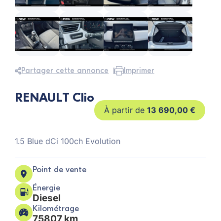
Partager cette annonce
Imprimer
RENAULT Clio
13 690,00
€
1.5 Blue dCi 100ch Evolution
Point de vente
Énergie
Diesel
Kilométrage
75807 km