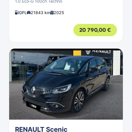
1.0 Eco-G 100ch Techno
GPL
21843 km
2025
20 790,00
€
RENAULT Scenic