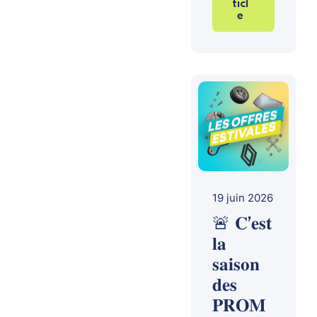
ticl
e
19 juin 2026
🚨 𝐂’𝐞𝐬𝐭
𝐥𝐚
𝐬𝐚𝐢𝐬𝐨𝐧
𝐝𝐞𝐬
𝐏𝐑𝐎𝐌