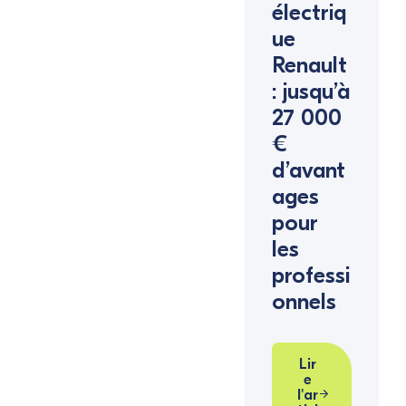
électriq
ue
Renault
: jusqu’à
27 000
€
d’avant
ages
pour
les
professi
onnels
Lir
e
l'ar