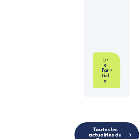
Lir
e
l'ar
ticl
e
Toutes les
actualités du