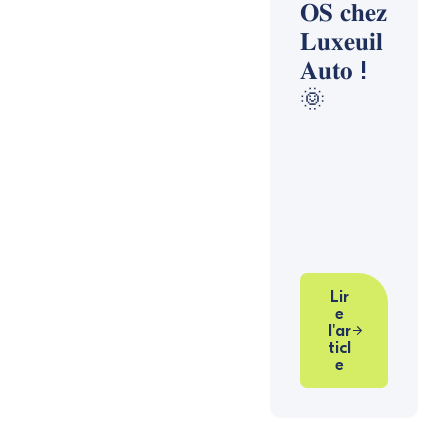
𝐎𝐒 𝐜𝐡𝐞𝐳
𝐋𝐮𝐱𝐞𝐮𝐢𝐥
𝐀𝐮𝐭𝐨 !
🌞
Lir
e
l'ar
ticl
e