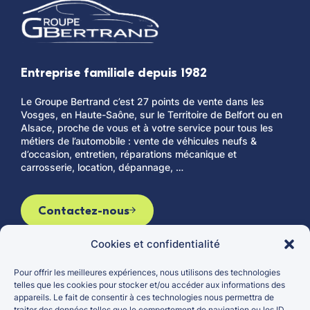
Entreprise familiale depuis 1982
Le Groupe Bertrand c’est 27 points de vente dans les
Vosges, en Haute-Saône, sur le Territoire de Belfort ou en
Alsace, proche de vous et à votre service pour tous les
métiers de l’automobile : vente de véhicules neufs &
d’occasion, entretien, réparations mécanique et
carrosserie, location, dépannage, …
Contactez-nous
Cookies et confidentialité
Pour offrir les meilleures expériences, nous utilisons des technologies
Le groupe
Véhicules d’occasion
telles que les cookies pour stocker et/ou accéder aux informations des
appareils. Le fait de consentir à ces technologies nous permettra de
Actualités
Véhicules neufs
traiter des données telles que le comportement de navigation ou les ID