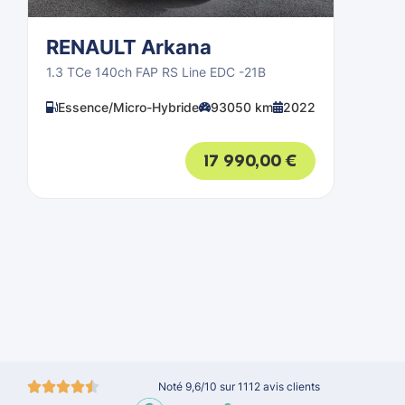
RENAULT Arkana
1.3 TCe 140ch FAP RS Line EDC -21B
Essence/Micro-Hybride
93050 km
2022
17 990,00
€
Noté 9,6/10 sur 1112 avis clients