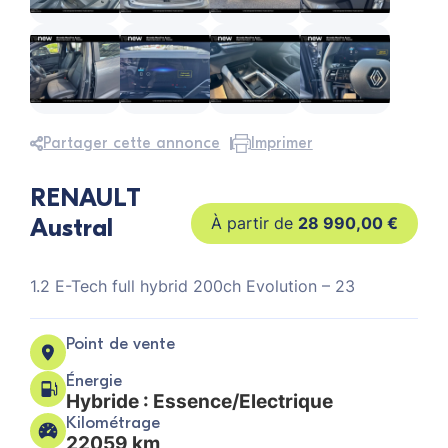
Partager cette annonce
Imprimer
RENAULT
Austral
28 990,00
€
1.2 E-Tech full hybrid 200ch Evolution – 23
Point de vente
Énergie
Hybride : Essence/Electrique
Kilométrage
22059 km