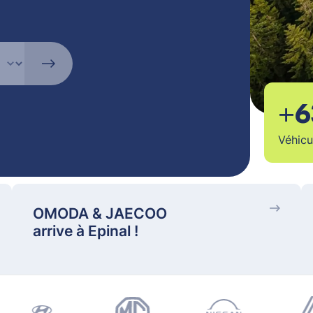
+6
Véhicu
OMODA & JAECOO
arrive à Epinal !