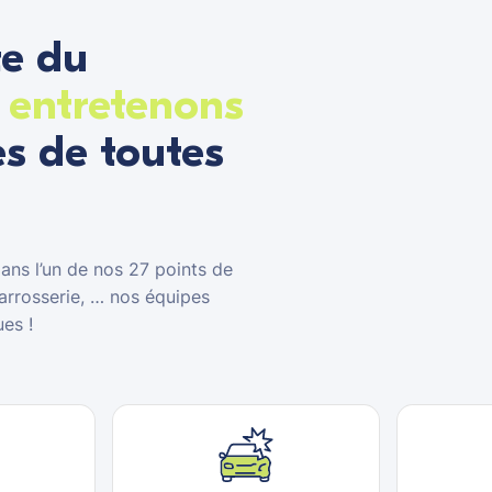
te du
 entretenons
es de toutes
ns l’un de nos 27 points de
carrosserie, … nos équipes
es !