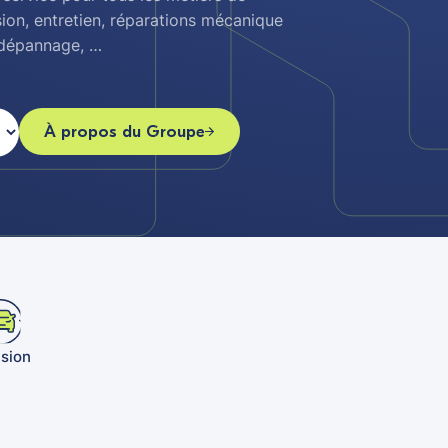
sion, entretien, réparations mécanique
, dépannage, …
À propos du Groupe
asion