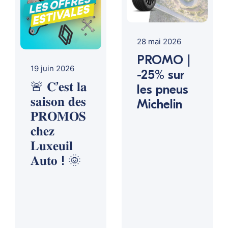
28 mai 2026
PROMO |
19 juin 2026
-25% sur
🚨 𝐂’𝐞𝐬𝐭 𝐥𝐚
les pneus
𝐬𝐚𝐢𝐬𝐨𝐧 𝐝𝐞𝐬
Michelin
𝐏𝐑𝐎𝐌𝐎𝐒
𝐜𝐡𝐞𝐳
𝐋𝐮𝐱𝐞𝐮𝐢𝐥
𝐀𝐮𝐭𝐨 ! 🌞