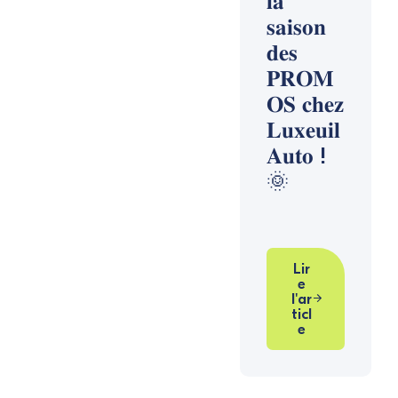
𝐥𝐚
𝐬𝐚𝐢𝐬𝐨𝐧
𝐝𝐞𝐬
𝐏𝐑𝐎𝐌
𝐎𝐒 𝐜𝐡𝐞𝐳
𝐋𝐮𝐱𝐞𝐮𝐢𝐥
𝐀𝐮𝐭𝐨 !
🌞
Lir
e
l'ar
ticl
e