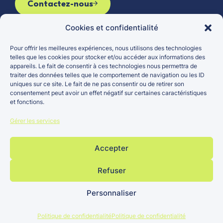
Contactez-nous
Cookies et confidentialité
Pour offrir les meilleures expériences, nous utilisons des technologies
Le groupe
Véhicules d’occasion
telles que les cookies pour stocker et/ou accéder aux informations des
appareils. Le fait de consentir à ces technologies nous permettra de
Actualités
Véhicules neufs
traiter des données telles que le comportement de navigation ou les ID
Carrières
Entretien et réparation
uniques sur ce site. Le fait de ne pas consentir ou de retirer son
consentement peut avoir un effet négatif sur certaines caractéristiques
Points de vente
et fonctions.
Gérer les services
Accepter
Groupe
Mentions
Politique
Site réalisé par
Bertrand ©
légales
de
Refuser
Lézards Création
2026
confidentialité
Personnaliser
Politique de confidentialité
Politique de confidentialité