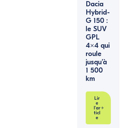
Dacia
Hybrid-
G 150 :
le SUV
GPL
4×4 qui
roule
jusqu’à
1 500
km
Lir
e
l'ar
ticl
e