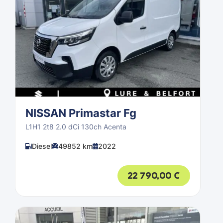
NISSAN Primastar Fg
L1H1 2t8 2.0 dCi 130ch Acenta
Diesel
49852 km
2022
22 790,00
€