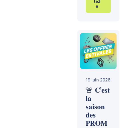
ticl
e
19 juin 2026
🚨 𝐂’𝐞𝐬𝐭
𝐥𝐚
𝐬𝐚𝐢𝐬𝐨𝐧
𝐝𝐞𝐬
𝐏𝐑𝐎𝐌