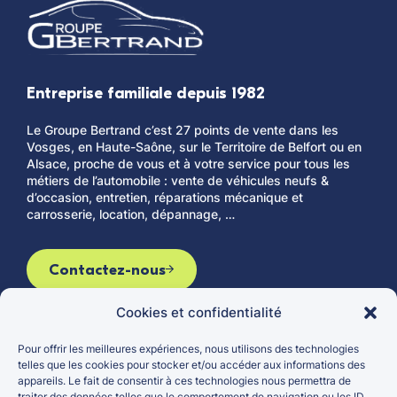
Entreprise familiale depuis 1982
Le Groupe Bertrand c’est 27 points de vente dans les
Vosges, en Haute-Saône, sur le Territoire de Belfort ou en
Alsace, proche de vous et à votre service pour tous les
métiers de l’automobile : vente de véhicules neufs &
d’occasion, entretien, réparations mécanique et
carrosserie, location, dépannage, …
Contactez-nous
Cookies et confidentialité
Pour offrir les meilleures expériences, nous utilisons des technologies
Le groupe
Véhicules d’occasion
telles que les cookies pour stocker et/ou accéder aux informations des
appareils. Le fait de consentir à ces technologies nous permettra de
Actualités
Véhicules neufs
traiter des données telles que le comportement de navigation ou les ID