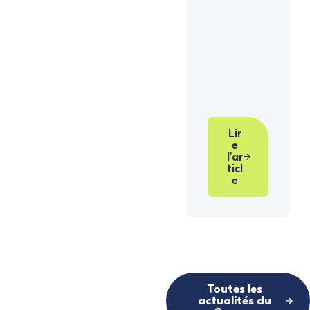
Lir
e
l'ar
ticl
e
Toutes les
actualités du