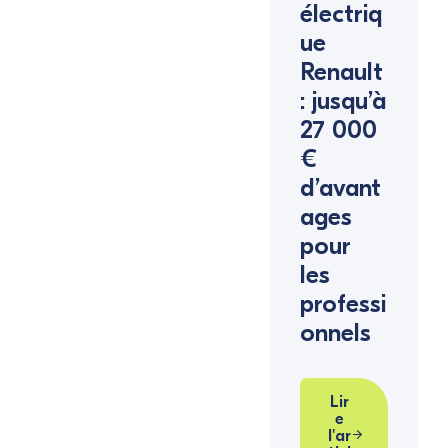
électriq
ue
Renault
: jusqu’à
27 000
€
d’avant
ages
pour
les
professi
onnels
Lir
e
l'ar