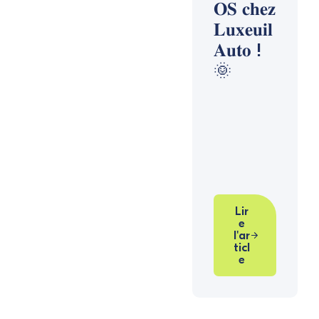
𝐎𝐒 𝐜𝐡𝐞𝐳
𝐋𝐮𝐱𝐞𝐮𝐢𝐥
𝐀𝐮𝐭𝐨 !
🌞
Lir
e
l'ar
ticl
e