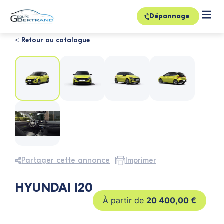
Dépannage
< Retour au catalogue
Partager cette annonce
Imprimer
HYUNDAI I20
20 400,00
€