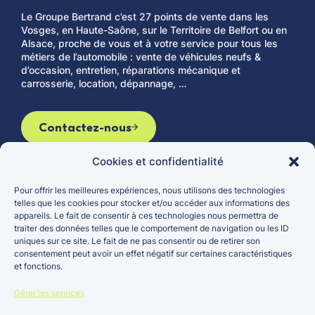
Le Groupe Bertrand c’est 27 points de vente dans les
Vosges, en Haute-Saône, sur le Territoire de Belfort ou en
Alsace, proche de vous et à votre service pour tous les
métiers de l’automobile : vente de véhicules neufs &
d’occasion, entretien, réparations mécanique et
carrosserie, location, dépannage, …
Contactez-nous
Cookies et confidentialité
Pour offrir les meilleures expériences, nous utilisons des technologies
Le groupe
Véhicules d’occasion
telles que les cookies pour stocker et/ou accéder aux informations des
appareils. Le fait de consentir à ces technologies nous permettra de
Actualités
Véhicules neufs
traiter des données telles que le comportement de navigation ou les ID
Carrières
Entretien et réparation
uniques sur ce site. Le fait de ne pas consentir ou de retirer son
consentement peut avoir un effet négatif sur certaines caractéristiques
Points de vente
et fonctions.
Gérer les services