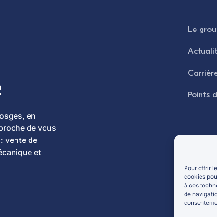
Le gro
Actuali
Carrièr
2
Points 
Vosges, en
, proche de vous
 : vente de
écanique et
Pour offrir 
cookies pour
à ces techn
de navigatio
consentement