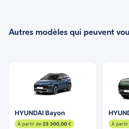
Autres modèles qui peuvent vous
HYUNDAI Bayon
HYUND
À partir de
23 300,00
€
À parti