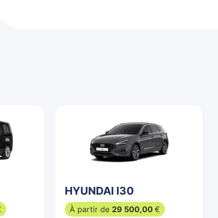
HYUNDAI I30
€
À partir de
29 500,00
€