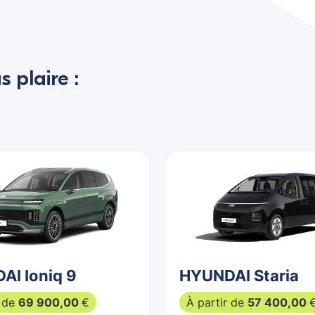
 plaire :
AI Ioniq 9
HYUNDAI Staria
r de
69 900,00
€
À partir de
57 400,00