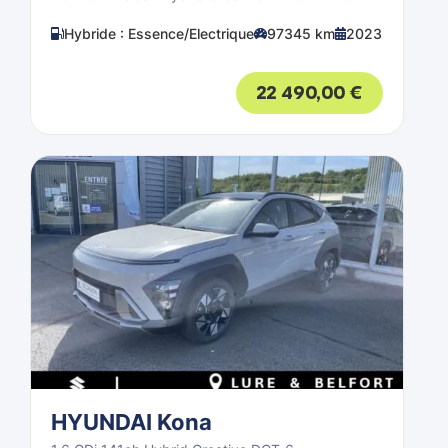
Hybride : Essence/Electrique
97345 km
2023
22 490,00
€
HYUNDAI Kona