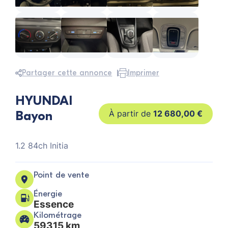
Partager cette annonce
Imprimer
HYUNDAI
Bayon
12 680,00
€
1.2 84ch Initia
Point de vente
Énergie
Essence
Kilométrage
59315 km