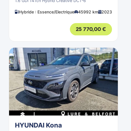
1.6 GDi 141ch Hybrid Creative DCT-6
Hybride : Essence/Electrique
45992 km
2023
25 770,00
€
HYUNDAI Kona