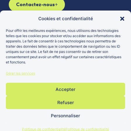
Contactez-nous
Cookies et confidentialité
Pour offrir les meilleures expériences, nous utilisons des technologies
Le groupe
Véhicules d’occasion
telles que les cookies pour stocker et/ou accéder aux informations des
appareils. Le fait de consentir à ces technologies nous permettra de
Actualités
Véhicules neufs
traiter des données telles que le comportement de navigation ou les ID
Carrières
Entretien et réparation
uniques sur ce site. Le fait de ne pas consentir ou de retirer son
consentement peut avoir un effet négatif sur certaines caractéristiques
Points de vente
et fonctions.
Gérer les services
Accepter
Groupe
Mentions
Politique
Site réalisé par
Bertrand ©
légales
de
Refuser
Lézards Création
2026
confidentialité
Personnaliser
Politique de confidentialité
Politique de confidentialité