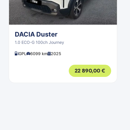
DACIA Duster
1.0 ECO-G 100ch Journey
GPL
6099 km
2025
22 890,00
€