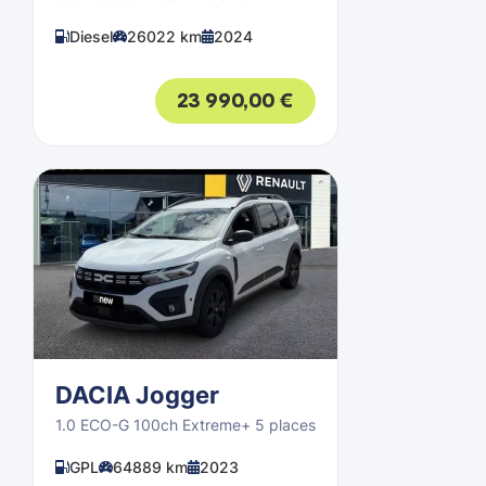
Diesel
26022 km
2024
23 990,00
€
DACIA Jogger
1.0 ECO-G 100ch Extreme+ 5 places
GPL
64889 km
2023