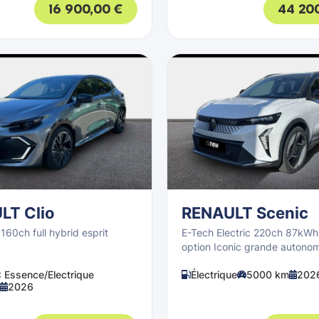
16 900,00
€
44 20
LT Clio
RENAULT Scenic
160ch full hybrid esprit
E-Tech Electric 220ch 87kW
option Iconic grande autonom
: Essence/Electrique
Électrique
5000 km
202
2026