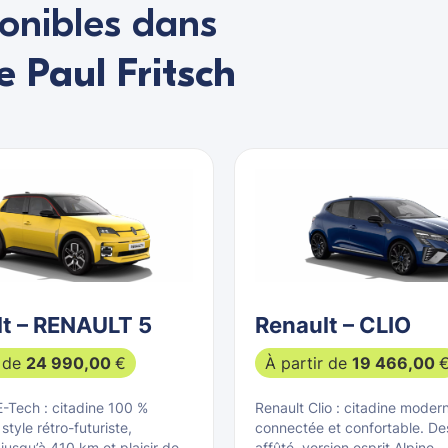
ponibles dans
 Paul Fritsch
t – RENAULT 5
Renault – CLIO
r de
24 990,00
€
À partir de
19 466,00
E-Tech : citadine 100 %
Renault Clio : citadine moder
 style rétro-futuriste,
connectée et confortable. De
jusqu’à 410 km et plaisir de
affûté, version esprit Alpine,