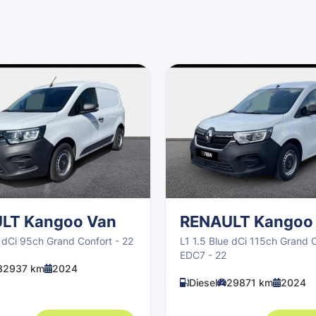
LT Kangoo Van
RENAULT Kangoo
e dCi 95ch Grand Confort - 22
L1 1.5 Blue dCi 115ch Grand 
EDC7 - 22
32937 km
2024
Diesel
29871 km
2024