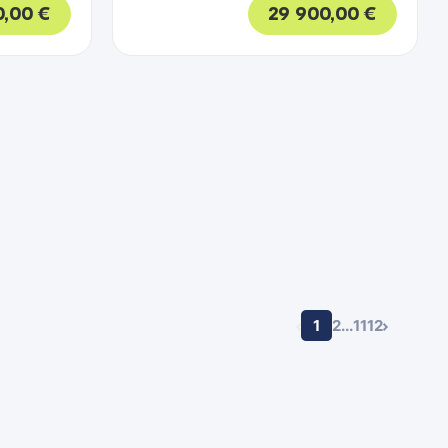
0,00
€
29 900,00
€
e recherche
1
2
...
11
12