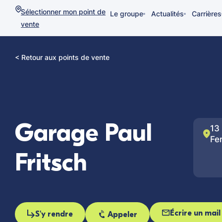
Sélectionner mon point de
Le groupe
Actualités
Carrières
vente
< Retour aux points de vente
Garage Paul
13
Fer
Fritsch
Écrire un mail
S'y rendre
Appeler