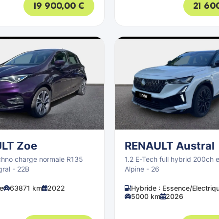
19 900,00
€
21 60
LT Zoe
RENAULT Austral
chno charge normale R135
1.2 E-Tech full hybrid 200ch e
gral - 22B
Alpine - 26
ue
63871 km
2022
Hybride : Essence/Electriq
5000 km
2026