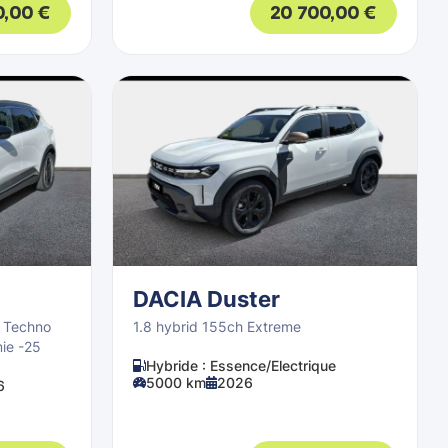
0,00
€
20 700,00
€
DACIA Duster
h Techno
1.8 hybrid 155ch Extreme
ie -25
Hybride : Essence/Electrique
5000 km
2026
6