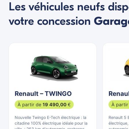
Les véhicules neufs dis
votre concession
Garage
Renault – TWINGO
Renaul
À partir de
19 490,00
€
À parti
Nouvelle Twingo E-Tech électrique : la
Renault 5 
citadine 100% électrique idéale pour la
électrique,
ville. : 263 km d'autonomie, recharge
autonomie 