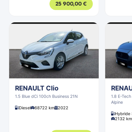
25 900,00
€
RENAULT Clio
RENAU
1.5 Blue dCi 100ch Business 21N
1.8 E-Tech 
Alpine
Diesel
68722 km
2022
Hybride 
2132 km