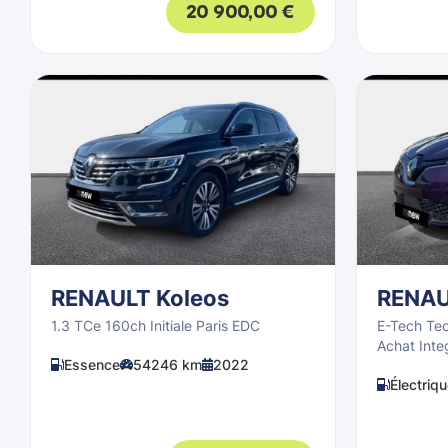
20 900,00
€
RENAULT Koleos
RENAU
1.3 TCe 160ch Initiale Paris EDC
E-Tech Te
Achat Inte
Essence
54246 km
2022
Électriq