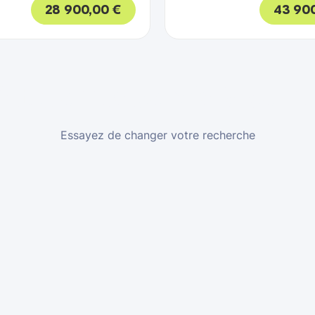
28 900,00
€
43 90
et corresponds à votr
Essayez de changer votre recherche