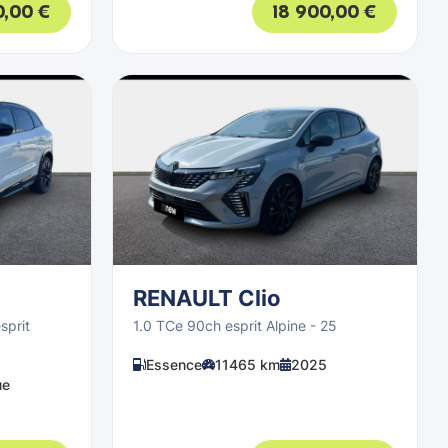
0,00
€
18 900,00
€
RENAULT Clio
sprit
1.0 TCe 90ch esprit Alpine - 25
Essence
11465 km
2025
ue