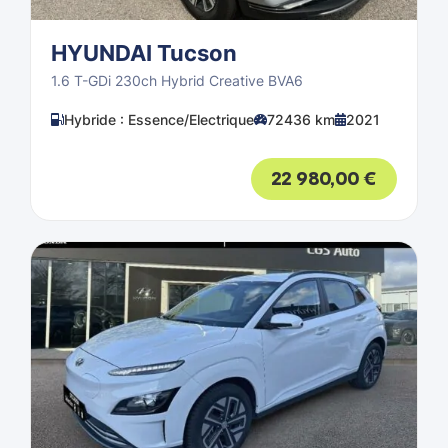
HYUNDAI Tucson
1.6 T-GDi 230ch Hybrid Creative BVA6
Hybride : Essence/Electrique
72436 km
2021
22 980,00
€