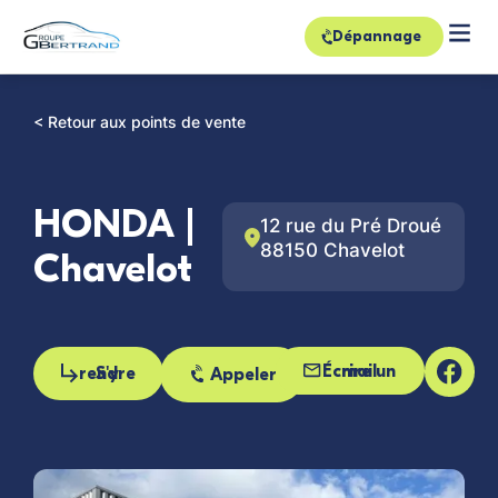
Dépannage
< Retour aux points de vente
HONDA |
12 rue du Pré Droué
88150 Chavelot
Chavelot
Écrire un mail
S'y rendre
Appeler