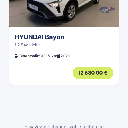
HYUNDAI Bayon
1.2 84ch Initia
Essence
59315 km
2022
12 680,00
€
Aucun projet corresponds à
votre recherche
Essayez de changer votre recherche