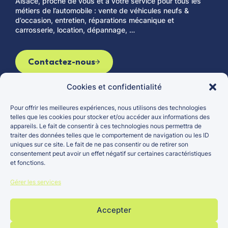
Alsace, proche de vous et à votre service pour tous les
métiers de l’automobile : vente de véhicules neufs &
d’occasion, entretien, réparations mécanique et
carrosserie, location, dépannage, …
Contactez-nous
Cookies et confidentialité
Pour offrir les meilleures expériences, nous utilisons des technologies
Le groupe
Véhicules d’occasion
telles que les cookies pour stocker et/ou accéder aux informations des
appareils. Le fait de consentir à ces technologies nous permettra de
Actualités
Véhicules neufs
traiter des données telles que le comportement de navigation ou les ID
Carrières
Entretien et réparation
uniques sur ce site. Le fait de ne pas consentir ou de retirer son
consentement peut avoir un effet négatif sur certaines caractéristiques
Points de vente
et fonctions.
Gérer les services
Accepter
Groupe
Mentions
Politique
Site réalisé par