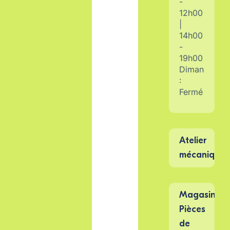
-
12h00
|
14h00
-
19h00
Dimanche
:
Fermé
Atelier 
Du
lundi
Magasin 
au
Pièces 
vendredi
:
de 