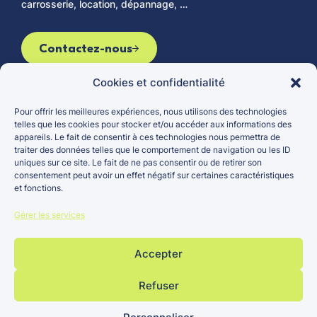
carrosserie, location, dépannage, …
Contactez-nous
Cookies et confidentialité
Pour offrir les meilleures expériences, nous utilisons des technologies
Le groupe
Véhicules d’occasion
telles que les cookies pour stocker et/ou accéder aux informations des
appareils. Le fait de consentir à ces technologies nous permettra de
Actualités
Véhicules neufs
traiter des données telles que le comportement de navigation ou les ID
Carrières
Entretien et réparation
uniques sur ce site. Le fait de ne pas consentir ou de retirer son
consentement peut avoir un effet négatif sur certaines caractéristiques
Points de vente
et fonctions.
Gérer les services
Accepter
Groupe
Mentions
Politique
Site réalisé par
Bertrand ©
légales
de
Refuser
Lézards Création
2026
confidentialité